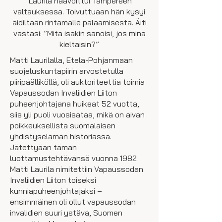
Laurila haavoittui Tampereen
valtauksessa. Toivuttuaan hän kysyi
äidiltään rintamalle palaamisesta. Äiti
vastasi: ”Mitä isäkin sanoisi, jos minä
kieltäisin?”
Matti Laurilalla, Etelä-Pohjanmaan
suojeluskuntapiirin arvostetulla
piiripäälliköllä, oli auktoriteettia toimia
Vapaussodan Invaliidien Liiton
puheenjohtajana huikeat 52 vuotta,
siis yli puoli vuosisataa, mikä on aivan
poikkeuksellista suomalaisen
yhdistyselämän historiassa.
Jätettyään tämän
luottamustehtävänsä vuonna 1982
Matti Laurila nimitettiin Vapaussodan
Invaliidien Liiton toiseksi
kunniapuheenjohtajaksi –
ensimmäinen oli ollut vapaussodan
invalidien suuri ystävä, Suomen