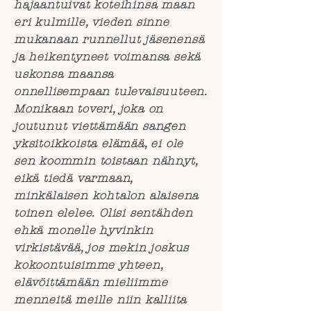
hajaantuivat koteihinsa maan
eri kulmille, vieden sinne
mukanaan runnellut jäsenensä
ja heikentyneet voimansa sekä
uskonsa maansa
onnellisempaan tulevaisuuteen.
Monikaan toveri, joka on
joutunut viettämään sangen
yksitoikkoista elämää, ei ole
sen koommin toistaan nähnyt,
eikä tiedä varmaan,
minkälaisen kohtalon alaisena
toinen elelee. Olisi sentähden
ehkä monelle hyvinkin
virkistävää, jos mekin joskus
kokoontuisimme yhteen,
elävöittämään mieliimme
menneitä meille niin kalliita