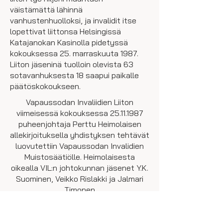
väistämättä lähinnä
vanhustenhuolloksi, ja invalidit itse
lopettivat liittonsa Helsingissä
Katajanokan Kasinolla pidetyssä
kokouksessa 25. marraskuuta 1987.
Liiton jäseninä tuolloin olevista 63
sotavanhuksesta 18 saapui paikalle
päätöskokoukseen.
Vapaussodan Invaliidien Liiton
viimeisessä kokouksessa
25.11.1987
puheenjohtaja Perttu Heimolaisen
allekirjoituksella yhdistyksen tehtävät
luovutettiin Vapaussodan Invalidien
Muistosäätiölle. Heimolaisesta
oikealla VIL:n johtokunnan jäsenet Y.K.
Suominen, Veikko Rislakki ja Jalmari
Timonen
Vapaussodan Invaliidien Liiton
viimeinen puheenjohtaja oli