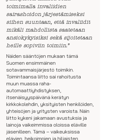
toimimalla invaliidien
sairashoidon järjestämiseksi
siihen suuntaan, että invaliidit
mikäli mahdollista saatetaan
ansiokykyisiksi sekä sijoitetaan
heille sopiviin toimiin.”
Näiden sääntöjen mukaan tämä
Suomen ensimmäinen
sotavammaisjärjestö toimikin.
Toimintaansa liitto sai rahoitusta
muun muassa raha-
automaattiyhdistyksen,
itsenäisyyspäivänä kerätyn
kirkkokolehdin, yksityisten henkilöiden,
yhteisöjen ja yritysten varoista. Näin
liitto kykeni jakamaan avustuksia ja
lainoja vaikeimmissa oloissa eläville
jäsenilleen. Tämä – vaikeuksissa
elävien, heikoimpien ja hiljaisten