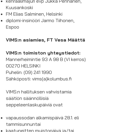
kenraalimajuri evp Jukka Pennanen,
Kuusankoski
FM Elias Salminen, Helsinki
diplomi-insinööri Jarmo Tiihonen,
Espoo
VIMS:n asiamies, FT Vesa Määttä
VIMS:n toimiston yhteystiedot:
Mannerheimintie 93 A 98 B (VI kerros)
00270 HELSINKI
Puhelin: (09) 241 1990
Sähköposti: vims(a)kolumbus.fi
VIMS:n hallituksen vahvistamia
säätiön säännöllisiä
seppeleenlaskupäiviä ovat
vapaussodan alkamispäivä 28.1. eli
tammisunnuntai
kaatuneitten muistopäivä ja/tai