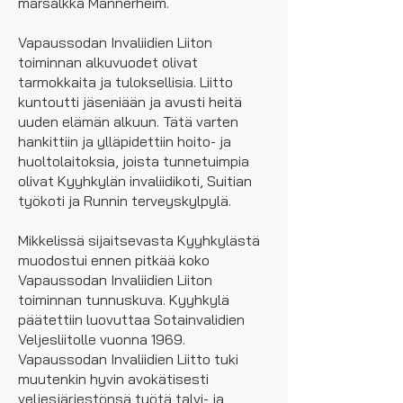
marsalkka Mannerheim.
Vapaussodan Invaliidien Liiton
toiminnan alkuvuodet olivat
tarmokkaita ja tuloksellisia. Liitto
kuntoutti jäseniään ja avusti heitä
uuden elämän alkuun. Tätä varten
hankittiin ja ylläpidettiin hoito- ja
huoltolaitoksia, joista tunnetuimpia
olivat Kyyhkylän invaliidikoti, Suitian
työkoti ja Runnin terveyskylpylä.
Mikkelissä sijaitsevasta Kyyhkylästä
muodostui ennen pitkää koko
Vapaussodan Invaliidien Liiton
toiminnan tunnuskuva. Kyyhkylä
päätettiin luovuttaa Sotainvalidien
Veljesliitolle vuonna 1969.
Vapaussodan Invaliidien Liitto tuki
muutenkin hyvin avokätisesti
veljesjärjestönsä työtä talvi- ja