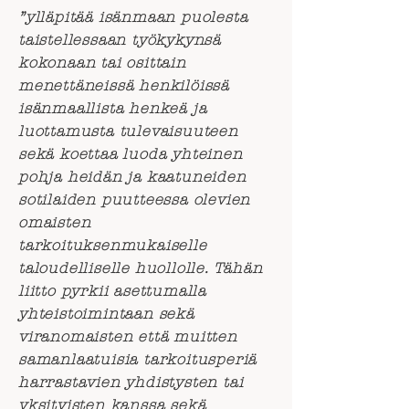
”ylläpitää isänmaan puolesta
taistellessaan työkykynsä
kokonaan tai osittain
menettäneissä henkilöissä
isänmaallista henkeä ja
luottamusta tulevaisuuteen
sekä koettaa luoda yhteinen
pohja heidän ja kaatuneiden
sotilaiden puutteessa olevien
omaisten
tarkoituksenmukaiselle
taloudelliselle huollolle. Tähän
liitto pyrkii asettumalla
yhteistoimintaan sekä
viranomaisten että muitten
samanlaatuisia tarkoitusperiä
harrastavien yhdistysten tai
yksityisten kanssa sekä