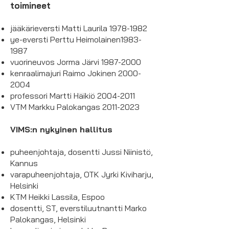
toimineet
jääkärieversti Matti Laurila
1978-1982
ye-eversti Perttu Heimolainen1983-
1987
vuorineuvos Jorma Järvi
1987-2000
kenraalimajuri Raimo Jokinen
2000-
2004
professori Martti Häikiö
2004-2011
VTM Markku Palokangas
2011-2023
VIMS:n nykyinen hallitus
puheenjohtaja, dosentti Jussi Niinistö,
Kannus
varapuheenjohtaja, OTK Jyrki Kiviharju,
Helsinki
KTM Heikki Lassila, Espoo
dosentti, ST, everstiluutnantti Marko
Palokangas, Helsinki