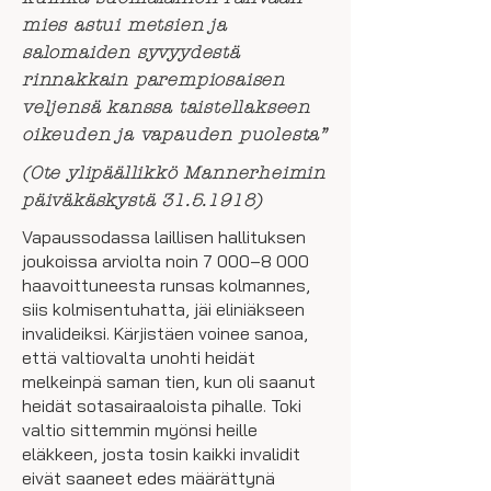
mies astui metsien ja
salomaiden syvyydestä
rinnakkain parempiosaisen
veljensä kanssa taistellakseen
oikeuden ja vapauden puolesta”
(Ote ylipäällikkö Mannerheimin
päiväkäskystä
31.5.1918)
Vapaussodassa laillisen hallituksen
joukoissa arviolta noin 7 000–8 000
haavoittuneesta runsas kolmannes,
siis kolmisentuhatta, jäi eliniäkseen
invalideiksi. Kärjistäen voinee sanoa,
että valtiovalta unohti heidät
melkeinpä saman tien, kun oli saanut
heidät sotasairaaloista pihalle. Toki
valtio sittemmin myönsi heille
eläkkeen, josta tosin kaikki invalidit
eivät saaneet edes määrättynä