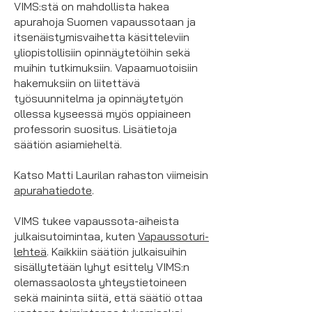
VIMS:stä on mahdollista hakea
apurahoja Suomen vapaussotaan ja
itsenäistymisvaihetta käsitteleviin
yliopistollisiin opinnäytetöihin sekä
muihin tutkimuksiin. Vapaamuotoisiin
hakemuksiin on liitettävä
työsuunnitelma ja opinnäytetyön
ollessa kyseessä myös oppiaineen
professorin suositus. Lisätietoja
säätiön asiamieheltä.
Katso Matti Laurilan rahaston viimeisin
apurahatiedote
.
VIMS tukee vapaussota-aiheista
julkaisutoimintaa, kuten
Vapaussoturi-
lehteä
. Kaikkiin säätiön julkaisuihin
sisällytetään lyhyt esittely VIMS:n
olemassaolosta yhteystietoineen
sekä maininta siitä, että säätiö ottaa