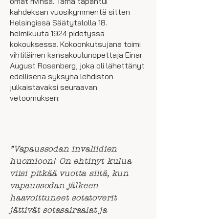
omat rivinsä. Tämä tapahtui
kahdeksan vuosikymmentä sitten
Helsingissä Säätytalolla 18.
helmikuuta 1924 pidetyssä
kokouksessa. Kokoonkutsujana toimi
vihtiläinen kansakoulunopettaja Einar
August Rosenberg, joka oli lähettänyt
edellisenä syksynä lehdistön
julkaistavaksi seuraavan
vetoomuksen:
”Vapaussodan invaliidien
huomioon! On ehtinyt kulua
viisi pitkää vuotta siitä, kun
vapaussodan jälkeen
haavoittuneet sotatoverit
jättivät sotasairaalat ja