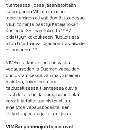
tilanteessa, jossa jäsenistöltään
ikääntyneen VIL:n toiminnan
lopettaminen oli vääjäämättä edessä.
VIL:n toiminta päättyi Katajanokan
Kasinolla 25. marraskuuta 1987
pidettyyn kokoukseen. Tuolloisista
liiton 64:stä invalidijäsenestä paikalle
oli saapunut 18.
VIMS:n tarkoituksena on vaalia
vapaussodan ja Suomen vapauden
puolustamisessa vammautuneiden
muistoa, tukea heikossa
taloudellisessa tilanteessa olevia
invalideja ja heidän omaisiaan sekä
kerätä ja tallettaa historiallista
aineistoa vapaussodasta, sen
tarkoitusperistä ja taistelijoista.
VIMS:n puheenjohtajina ovat