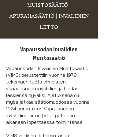
MUISTOSÄÄTIÖ |
APURAHASÄÄTIÖ | INVALIDIEN
LIITTO
Vapaussodan Invalidien
Muistosäätiö
Vapaussodan Invalidien Muistosäätiö
(VIMS) perustettiin vuonna 1978
tekemään työtä viimeisten
vapaussodan invalidien ja heidän
leskiensä hyväksi. Ajatuksena oli
myös jatkaa säätiömuodossa vuonna
1924 perustetun Vapaussodan
Invaliidien Liiton (VIL) työtä sen
aikanaan lopettaessa toimintansa.
VIMS vakiinnutti toimintansa