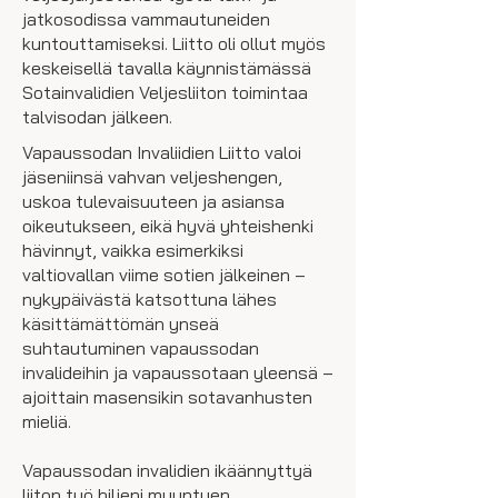
jatkosodissa vammautuneiden
kuntouttamiseksi. Liitto oli ollut myös
keskeisellä tavalla käynnistämässä
Sotainvalidien Veljesliiton toimintaa
talvisodan jälkeen.
Vapaussodan Invaliidien Liitto valoi
jäseniinsä vahvan veljeshengen,
uskoa tulevaisuuteen ja asiansa
oikeutukseen, eikä hyvä yhteishenki
hävinnyt, vaikka esimerkiksi
valtiovallan viime sotien jälkeinen –
nykypäivästä katsottuna lähes
käsittämättömän ynseä
suhtautuminen vapaussodan
invalideihin ja vapaussotaan yleensä –
ajoittain masensikin sotavanhusten
mieliä.
Vapaussodan invalidien ikäännyttyä
liiton työ hiljeni muuntuen