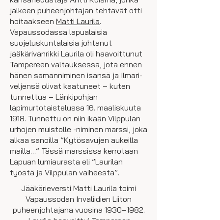
jälkeen puheenjohtajan tehtävät otti
hoitaakseen
Matti Laurila
.
Vapaussodassa lapualaisia
suojeluskuntalaisia johtanut
jääkärivänrikki Laurila oli haavoittunut
Tampereen valtauksessa, jota ennen
hänen samanniminen isänsä ja Ilmari-
veljensä olivat kaatuneet – kuten
tunnettua – Länkipohjan
läpimurtotaistelussa 16. maaliskuuta
1918. Tunnettu on niin ikään Vilppulan
urhojen muistolle -niminen marssi, joka
alkaa sanoilla ”Kytösavujen aukeilla
mailla…” Tässä marssissa kerrotaan
Lapuan lumiaurasta eli ”Laurilan
työstä ja Vilppulan vaiheesta”.
Jääkärieversti Matti Laurila toimi
Vapaussodan Invaliidien Liiton
puheenjohtajana vuosina 1930–1982.