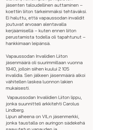
jäsenten taloudellinen auttaminen –
koettiin liiton tärkeimmäksi tehtäväksi.
Ei haluttu, että vapaussodan invalidit
joutuvat arvoaan alentavalla
kerjäämisellä – kuten ennen liiton
perustamista todella oli tapahtunut –
hankkimaan leipänsä.
Vapaussodan Invalidien Liiton
jäsenmäärä oli suurimmillaan vuonna
1940, jolloin siihen kuului 2 105
invalidia. Sen jälkeen jäsenmäärä alkoi
vähitellen laskea luonnon lakien
mukaisesti.
Vapaussodan Invaliidien Liiton lippu,
jonka suunnitteli arkkitehti Carolus
Lindberg.
Lipun aiheena on VIL:n jäsenmerkki,
jonka taustalla on auringon sädekehä
saavutetun vapauden ja