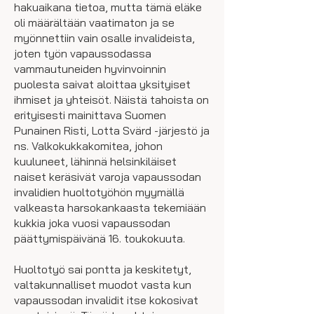
hakuaikana tietoa, mutta tämä eläke
oli määrältään vaatimaton ja se
myönnettiin vain osalle invalideista,
joten työn vapaussodassa
vammautuneiden hyvinvoinnin
puolesta saivat aloittaa yksityiset
ihmiset ja yhteisöt. Näistä tahoista on
erityisesti mainittava Suomen
Punainen Risti, Lotta Svärd -järjestö ja
ns. Valkokukkakomitea, johon
kuuluneet, lähinnä helsinkiläiset
naiset keräsivät varoja vapaussodan
invalidien huoltotyöhön myymällä
valkeasta harsokankaasta tekemiään
kukkia joka vuosi vapaussodan
päättymispäivänä 16. toukokuuta.
Huoltotyö sai pontta ja keskitetyt,
valtakunnalliset muodot vasta kun
vapaussodan invalidit itse kokosivat