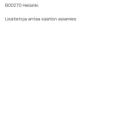
B00270 Helsinki
Lisätietoja antaa säätiön asiamies 
Vesa Määttä
 puh. 09-2411 990.
Apurahatiedote
Vapaussodan
Invalidien
Muistosäätiö
Mannerheimintie 93 A 98 B (VI kerros)
00270 HELSINKI
Puhelin: (09) 241 1990
Sähköposti: vims(a)kolumbus.fi