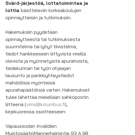
Svärd-järjestöä, lottatoimintaa ja 
lottia 
käsitteleviin korkeakoulujen 
opinnäytteisiin ja tutkimuksiin.
Hakemuksiin pyydetään 
opinnäytteestä tai tutkimuksesta 
suunnitelma tai lyhyt tiivistelmä, 
tiedot hankkeeseen liittyvistä vireillä 
olevista ja myönnetyistä apurahoista, 
tiedekunnan tai työn ohjaajan 
lausunto ja pankkiyhteystiedot 
mahdollisia myönteisiä 
apurahapäätöksiä varten. Hakemukset 
tulee lähettää mielellään sähköpostin 
liitteenä (
vims@kolumbus.fi
), 
kirjekuoressa osoitteeseen:
Vapaussodan Invalidien 
MuistosäätiöMannerheimintie 93 A 98 