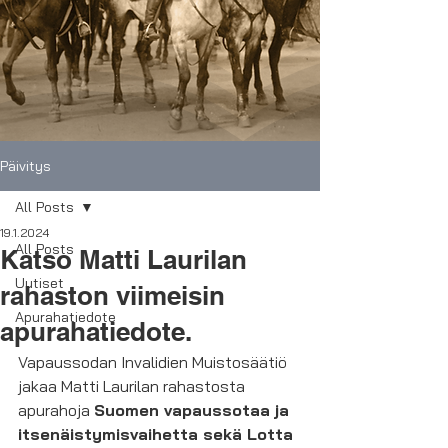
Päivitys
All Posts
19.1.2024
All Posts
Katso Matti Laurilan
Uutiset
rahaston viimeisin
Apurahatiedote
apurahatiedote.
Vapaussodan Invalidien Muistosäätiö 
jakaa Matti Laurilan rahastosta 
apurahoja 
Suomen vapaussotaa ja 
itsenäistymisvaihetta sekä Lotta 