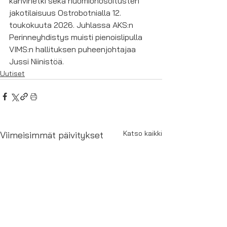
kahvihetki sekä huomionosoitusten 
jakotilaisuus Ostrobotnialla 12. 
toukokuuta 2026. Juhlassa AKS:n 
Perinneyhdistys muisti pienoislipulla 
VIMS:n hallituksen puheenjohtajaa 
Jussi Niinistöä.
Uutiset
Katso kaikki
Viimeisimmät päivitykset