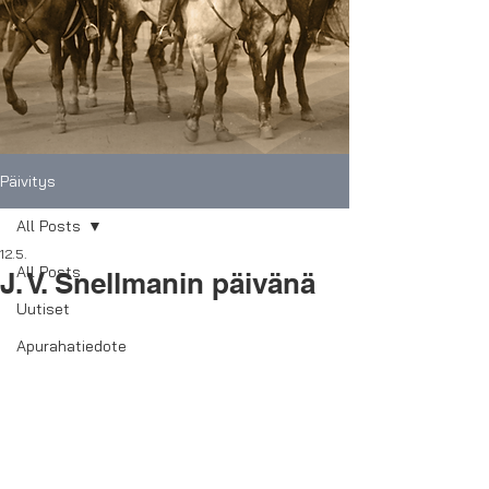
Päivitys
All Posts
12.5.
All Posts
J. V. Snellmanin päivänä
Uutiset
Apurahatiedote