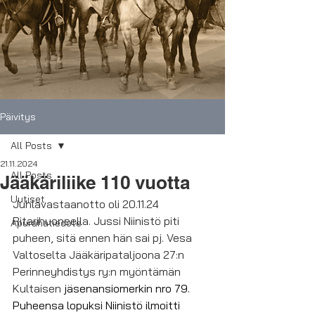
Päivitys
All Posts
21.11.2024
All Posts
Jääkäriliike 110 vuotta
Uutiset
Juhlavastaanotto oli 20.11.24 
Ritarihuoneella. Jussi Niinistö piti 
Apurahatiedote
puheen, sitä ennen hän sai pj. Vesa 
Valtoselta Jääkäripataljoona 27:n 
Perinneyhdistys ry:n myöntämän 
Kultaisen 
jäsenansiomerkin nro 79. 
Puheensa lopuksi Niinistö ilmoitti 